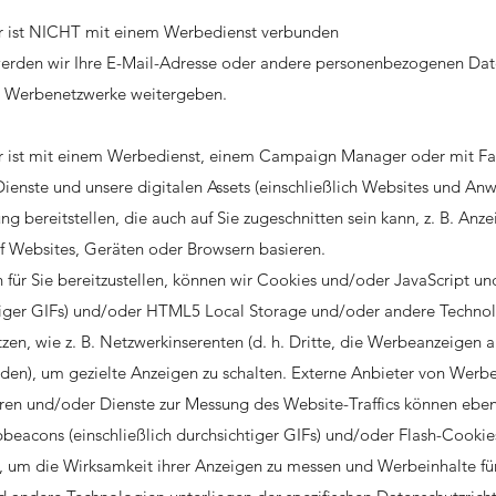
er ist NICHT mit einem Werbedienst verbunden
rden wir Ihre E-Mail-Adresse oder andere personenbezogenen Date
 Werbenetzwerke weitergeben.
er ist mit einem Werbedienst, einem Campaign Manager oder mit 
ienste und unsere digitalen Assets (einschließlich Websites und An
g bereitstellen, die auch auf Sie zugeschnitten sein kann, z. B. Anze
uf Websites, Geräten oder Browsern basieren.
für Sie bereitzustellen, können wir Cookies und/oder JavaScript 
htiger GIFs) und/oder HTML5 Local Storage und/oder andere Technol
zen, wie z. B. Netzwerkinserenten (d. h. Dritte, die Werbeanzeigen 
den), um gezielte Anzeigen zu schalten. Externe Anbieter von Werb
en und/oder Dienste zur Messung des Website-Traffics können eben
beacons (einschließlich durchsichtiger GIFs) und/oder Flash-Cooki
 um die Wirksamkeit ihrer Anzeigen zu messen und Werbeinhalte für