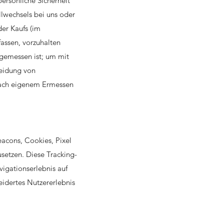
ersönliche Sicherheit
llwechsels bei uns oder
er Kaufs (im
fassen, vorzuhalten
ngemessen ist; um mit
meidung von
nach eigenem Ermessen
eacons, Cookies, Pixel
setzen. Diese Tracking-
igationserlebnis auf
idertes Nutzererlebnis