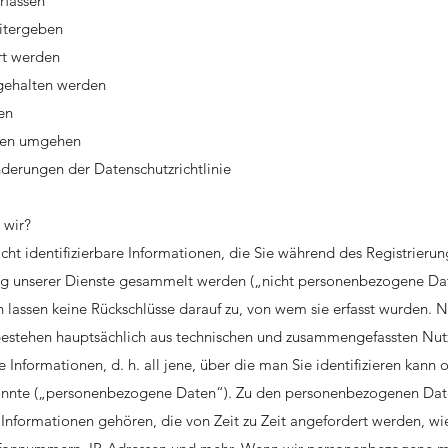
rfassen
itergeben
rt werden
gehalten werden
en
igen umgehen
derungen der Datenschutzrichtlinie
 wir?
nicht identifizierbare Informationen, die Sie während des Registrierun
ng unserer Dienste gesammelt werden („nicht personenbezogene Dat
lassen keine Rückschlüsse darauf zu, von wem sie erfasst wurden.
 bestehen hauptsächlich aus technischen und zusammengefassten Nu
re Informationen, d. h. all jene, über die man Sie identifizieren kann
könnte („personenbezogene Daten“). Zu den personenbezogenen Date
 Informationen gehören, die von Zeit zu Zeit angefordert werden, w