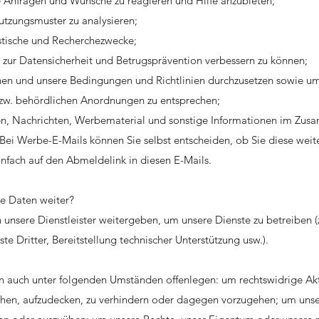
e Anfragen und Wünsche zu reagieren und Hilfe anzubieten;
tzungsmuster zu analysieren;
tistische und Recherchezwecke;
zur Datensicherheit und Betrugsprävention verbessern zu können;
hen und unsere Bedingungen und Richtlinien durchzusetzen sowie
bzw. behördlichen Anordnungen zu entsprechen;
en, Nachrichten, Werbematerial und sonstige Informationen im Zu
 Bei Werbe-E-Mails können Sie selbst entscheiden, ob Sie diese weit
infach auf den Abmeldelink in diesen E-Mails.
se Daten weiter?
 unsere Dienstleister weitergeben, um unsere Dienste zu betreiben (
e Dritter, Bereitstellung technischer Unterstützung usw.).
n auch unter folgenden Umständen offenlegen: um rechtswidrige Akt
chen, aufzudecken, zu verhindern oder dagegen vorzugehen; um unse