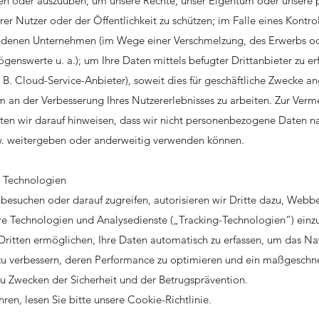
en oder auszuüben; um unsere Rechte, unser Eigentum oder unsere p
rer Nutzer oder der Öffentlichkeit zu schützen; im Falle eines Kontro
ndenen Unternehmen (im Wege einer Verschmelzung, des Erwerbs od
genswerte u. a.); um Ihre Daten mittels befugter Drittanbieter zu er
. B. Cloud-Service-Anbieter), soweit dies für geschäftliche Zwecke a
 an der Verbesserung Ihres Nutzererlebnisses zu arbeiten. Zur Ver
ten wir darauf hinweisen, dass wir nicht personenbezogene Daten 
zw. weitergeben oder anderweitig verwenden können.
e Technologien
besuchen oder darauf zugreifen, autorisieren wir Dritte dazu, Webb
re Technologien und Analysedienste („Tracking-Technologien“) einzu
ritten ermöglichen, Ihre Daten automatisch zu erfassen, um das Nav
 zu verbessern, deren Performance zu optimieren und ein maßgeschne
zu Zwecken der Sicherheit und der Betrugsprävention.
en, lesen Sie bitte unsere Cookie-Richtlinie.