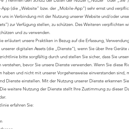
r/e“) nehmen den Schutz der Daten der Nutzer („Nutzer“ oder „Sie“)
App (die „Website“ bzw. der „Mobile-App“) sehr ernst und verpflic
er uns in Verbindung mit der Nutzung unserer Website und/oder uns
ts“) zur Verfügung stellen, zu schützen. Des Weiteren verpflichten 
chützen und zu verwenden.
nie erläutert unsere Praktiken in Bezug auf die Erfassung, Verwendun
nserer digitalen Assets (die „Dienste“), wenn Sie über Ihre Geräte a
ichtlinie bitte sorgfältig durch und stellen Sie sicher, dass Sie unse
h verstehen, bevor Sie unsere Dienste verwenden. Wenn Sie diese Ric
n haben und nicht mit unserer Vorgehensweise einverstanden sind, 
 und Dienste einstellen. Mit der Nutzung unserer Dienste erkennen S
 Die weitere Nutzung der Dienste stellt Ihre Zustimmung zu dieser Da
dar.
linie erfahren Sie:
en