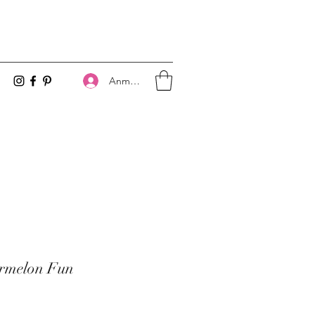
Anmelden
ermelon Fun
s