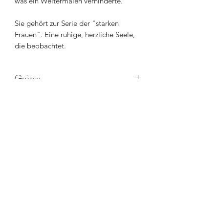
was ein Weitermalen verhinderte.
Sie gehört zur Serie der "starken
Frauen". Eine ruhige, herzliche Seele,
die beobachtet.
Grösse
30 x 40cm
Technik
Ölfarben / Acryl auf Leinwand