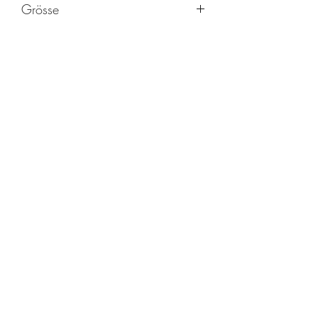
Grösse
A4 297 mm x 210 mm