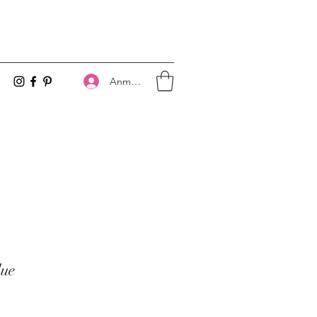
Anmelden
ue
is