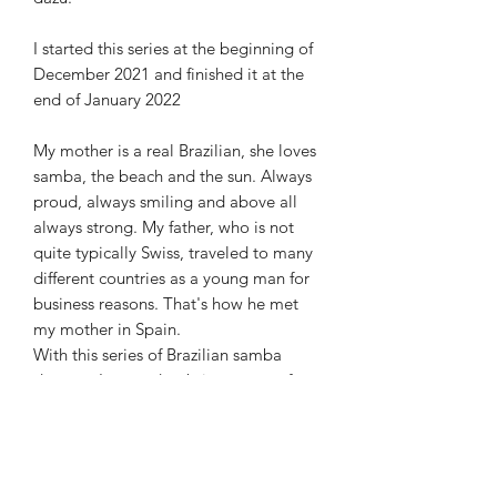
I started this series at the beginning of
December 2021 and finished it at the
end of January 2022
My mother is a real Brazilian, she loves
samba, the beach and the sun. Always
proud, always smiling and above all
always strong. My father, who is not
quite typically Swiss, traveled to many
different countries as a young man for
business reasons. That's how he met
my mother in Spain.
With this series of Brazilian samba
dancers, I wanted to bring a part of my
heritage on the canvas. Bright colors,
fun and a certain lightness. The samba
dancers in Brazil work hard on their
performance all year round. The samba