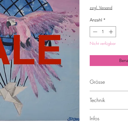
zzgl. Versand
Anzahl
*
Nicht verfügbar
Bena
Grösse
30 x 30cm
Technik
Acryl auf Leinwand
Infos