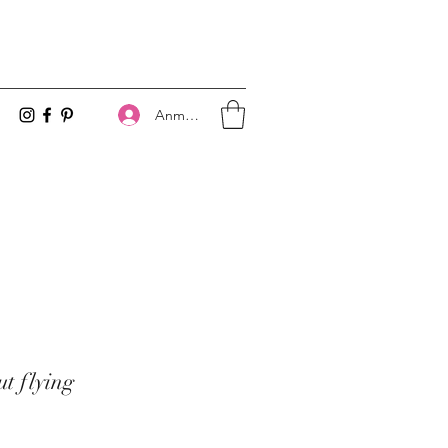
Anmelden
t flying
is