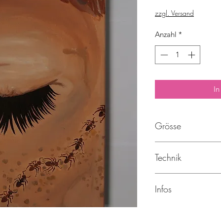
zzgl. Versand
Anzahl
*
In
Grösse
30 x 40cm
Technik
Acryl auf Leinwand
Infos
braun, beige, Ameis
Wimpern, Gesicht, 