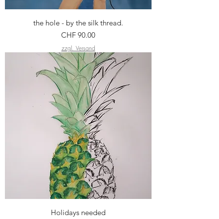
the hole - by the silk thread.
Preis
CHF 90.00
zzgl. Versand
Holidays needed